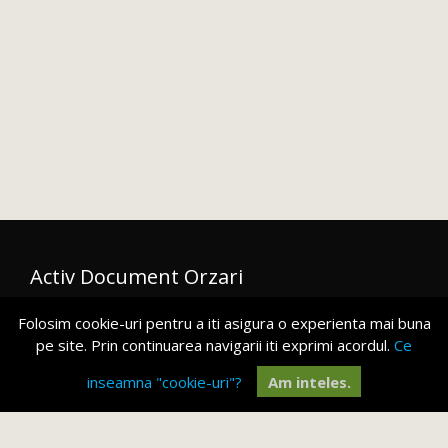
Activ Document Orzari
Orzari nr. 5, Bl 46 bis Parter, Sector 2, București
Folosim cookie-uri pentru a iti asigura o experienta mai buna
orzari@activdocument.ro
pe site. Prin continuarea navigarii iti exprimi acordul.
Ce
0742 157 685
inseamna "cookie-uri"?
Am inteles.
Activ Document Floreasca
Str. Giuseppe Garibaldi nr. 8-10, Sector 2, Bucuresti