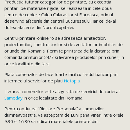
Productia tuturor categoriilor de printare, cu exceptia
printarii pe materiale rigide, se realizeaza in cele doua
centre de copiere Calea Calarasilor si Floreasca, primul
deservind afacerile din centrul Bucurestiului, iar cel de-al
doilea afacerile din Nordul capitalei.
Centru-printare-online.ro se adreseaza arhitectilor,
proiectantilor, constructorilor si dezvoltatorilor imobiliari de
oriunde din Romania. Permite printarea de la distanta prin
comanda printurilor 24/7 si livrarea produselor prin curier, in
orice localitate din tara.
Plata comenzilor de face foarte facil cu cardul bancar prin
intermediul serviciilor de plati
Netopia
.
Livrarea comenzilor este asigurata de serviciul de curierat
Sameday
in orice localitate din Romania.
Pentru optiunea “Ridicare Personala” a comenzilor
dumneavoastra, va asteptam de Luni pana Vineri intre orele
9.30 si 16.30 sa ridicati materialele printate din :